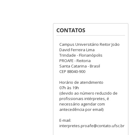
CONTATOS
Campus Universitário Reitor João
David Ferreira Lima
Trindade - Florianópolis
PROAFE - Reitoria
Santa Catarina - Brasil
CEP 88040-900​
Horário de atendimento
07h às 19h
(devido ao número reduzido de
profissionais intérpretes, é
necessário agendar com
antecedência por email)
E-mail:
interpretes.proafe@contato.ufsc.br