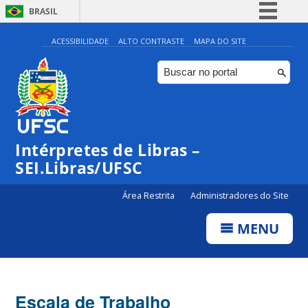
BRASIL
Simplifique!
ACESSIBILIDADE
ALTO CONTRASTE
MAPA DO SITE
Comunica BR
Participe
Acesso à informação
Legislação
Intérpretes de Libras –
Canais
SEI.Libras/UFSC
Área Restrita
Administradores do Site
MENU
Escala de Trabalho