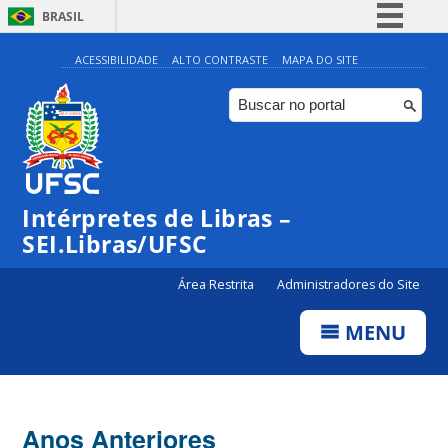
BRASIL
Simplifique!
ACESSIBILIDADE
ALTO CONTRASTE
MAPA DO SITE
Comunica BR
Participe
Acesso à informação
Legislação
Intérpretes de Libras –
Canais
SEI.Libras/UFSC
Área Restrita
Administradores do Site
MENU
Anos Anteriores